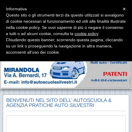
Menu
×
Informativa
Questo sito o gli strumenti terzi da questo utilizzati si avvalgono
AUTOSCUOLA SILVESTRI
di cookie necessari al funzionamento ed utili alle finalità illustrate
Autoscuola & Agenzia Pratiche Auto
nella cookie policy. Se vuoi saperne di più o negare il consenso
a tutti o ad alcuni cookie, consulta la
cookie policy
.
Chiudendo questo banner, scorrendo questa pagina, cliccando
su un link o proseguendo la navigazione in altra maniera,
acconsenti all’uso dei cookie.
BENVENUTI NEL SITO DELL' AUTOSCUOLA &
AGENZIA PRATICHE AUTO SILVESTRI